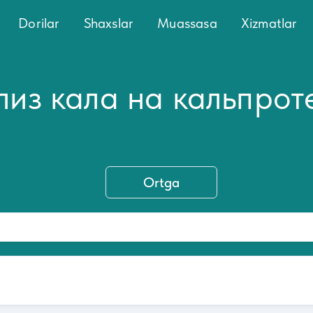
Dorilar
Shaxslar
Muassasa
Xizmatlar
лиз кала на кальпрот
Ortga