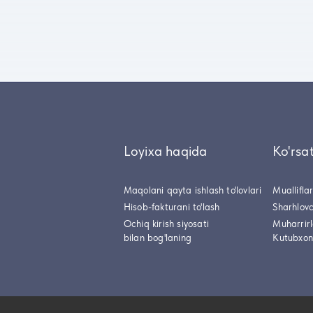
Loyixa haqida
Ko'rsa
Maqolani qayta ishlash to'lovlari
Muallifla
Hisob-fakturani to'lash
Sharhlovc
Ochiq kirish siyosati
Muharrir
bilan bog'laning
Kutubxon