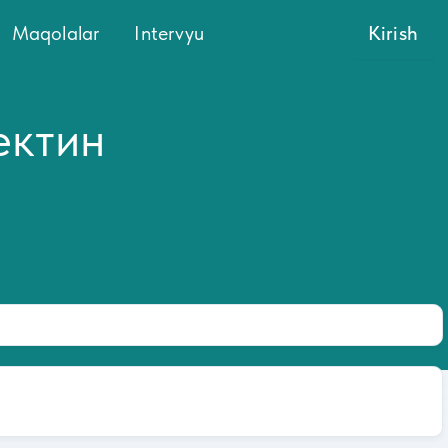
Maqolalar
Intervyu
Kirish
ектин