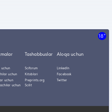
+
18
tmalar
Tashabbuslar
Aloqa uchun
r uchun
Sciforum
LinkedIn
hilar uchun
Kitoblari
Facebook
lar uchun
Preprints.org
Twitter
achilar uchun
Scilit