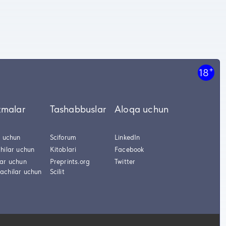
+
18
tmalar
Tashabbuslar
Aloqa uchun
r uchun
Sciforum
LinkedIn
hilar uchun
Kitoblari
Facebook
lar uchun
Preprints.org
Twitter
achilar uchun
Scilit