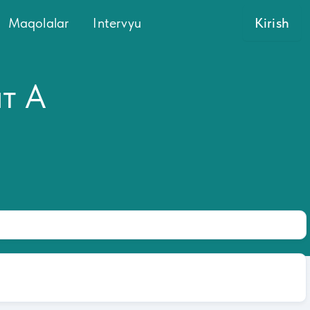
Maqolalar
Intervyu
Kirish
т А