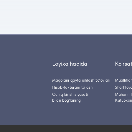
Loyixa haqida
Ko'rsa
Maqolani qayta ishlash to'lovlari
Muallifla
Hisob-fakturani to'lash
Sharhlovc
Ochiq kirish siyosati
Muharrir
bilan bog'laning
Kutubxon