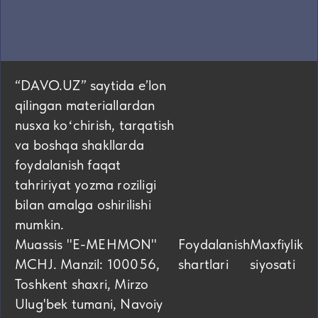
“DAVO.UZ” saytida eʼlon
qilingan materiallardan
nusxa koʻchirish, tarqatish
va boshqa shakllarda
foydalanish faqat
tahririyat yozma roziligi
bilan amalga oshirilishi
mumkin.
Muassis "E-MEHMON"
Foydalanish
Maxfiylik
MCHJ. Manzil: 100056,
shartlari
siyosati
Toshkent shaxri, Mirzo
Ulug'bek tumani, Navoiy