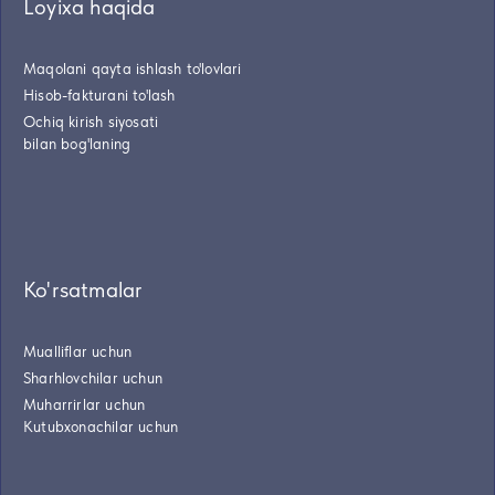
Loyixa haqida
Maqolani qayta ishlash to'lovlari
Hisob-fakturani to'lash
Ochiq kirish siyosati
bilan bog'laning
Ko'rsatmalar
Mualliflar uchun
Sharhlovchilar uchun
Muharrirlar uchun
Kutubxonachilar uchun