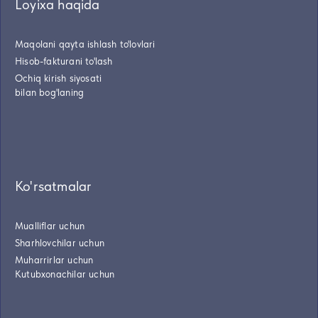
Loyixa haqida
Maqolani qayta ishlash to'lovlari
Hisob-fakturani to'lash
Ochiq kirish siyosati
bilan bog'laning
Ko'rsatmalar
Mualliflar uchun
Sharhlovchilar uchun
Muharrirlar uchun
Kutubxonachilar uchun