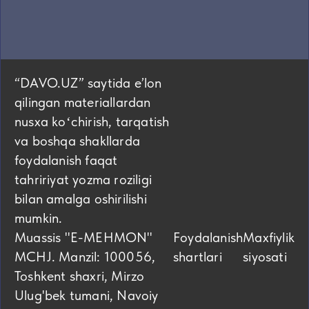
“DAVO.UZ” saytida eʼlon
qilingan materiallardan
nusxa koʻchirish, tarqatish
va boshqa shakllarda
foydalanish faqat
tahririyat yozma roziligi
bilan amalga oshirilishi
mumkin.
Muassis "E-MEHMON"
Foydalanish
Maxfiylik
MCHJ. Manzil: 100056,
shartlari
siyosati
Toshkent shaxri, Mirzo
Ulug'bek tumani, Navoiy