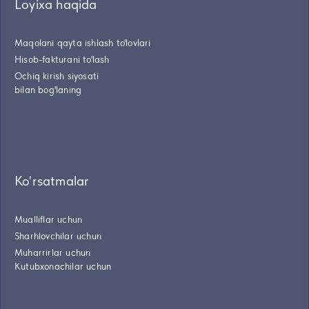
Loyixa haqida
Maqolani qayta ishlash to'lovlari
Hisob-fakturani to'lash
Ochiq kirish siyosati
bilan bog'laning
Ko'rsatmalar
Mualliflar uchun
Sharhlovchilar uchun
Muharrirlar uchun
Kutubxonachilar uchun