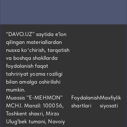
“DAVO.UZ” saytida eʼlon
qilingan materiallardan
nusxa koʻchirish, tarqatish
va boshqa shakllarda
foydalanish faqat
tahririyat yozma roziligi
bilan amalga oshirilishi
mumkin.
Muassis "E-MEHMON"
Foydalanish
Maxfiylik
MCHJ. Manzil: 100056,
shartlari
siyosati
Toshkent shaxri, Mirzo
Ulug'bek tumani, Navoiy