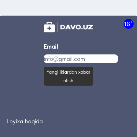
+
18
Email
Yangiliklardan xabar
olish
Loyixa haqida