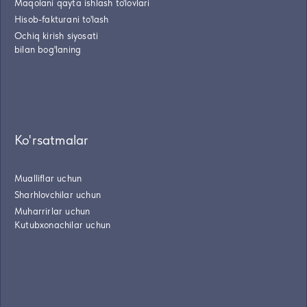
Maqolani qayta ishlash to'lovlari
Hisob-fakturani to'lash
Ochiq kirish siyosati
bilan bog'laning
Ko'rsatmalar
Mualliflar uchun
Sharhlovchilar uchun
Muharrirlar uchun
Kutubxonachilar uchun