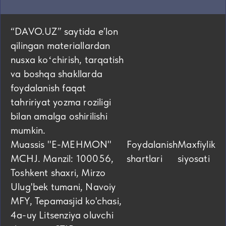
“DAVO.UZ” saytida eʼlon
qilingan materiallardan
nusxa koʻchirish, tarqatish
va boshqa shakllarda
foydalanish faqat
tahririyat yozma roziligi
bilan amalga oshirilishi
mumkin.
Muassis "E-MEHMON"
Foydalanish
Maxfiylik
MCHJ. Manzil: 100056,
shartlari
siyosati
Toshkent shaxri, Mirzo
Ulug'bek tumani, Navoiy
MFY, Tepamasjid ko'chasi,
4а-uy Litsenziya oluvchi