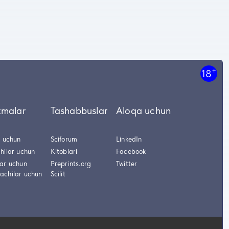
+
18
tmalar
Tashabbuslar
Aloqa uchun
r uchun
Sciforum
LinkedIn
hilar uchun
Kitoblari
Facebook
lar uchun
Preprints.org
Twitter
achilar uchun
Scilit