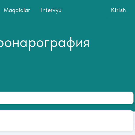
Maqolalar
Intervyu
Kirish
оронарография