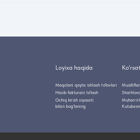
Loyixa haqida
Ko'rsa
Maqolani qayta ishlash to'lovlari
Muallifla
Hisob-fakturani to'lash
Sharhlovc
Ochiq kirish siyosati
Muharrir
bilan bog'laning
Kutubxon