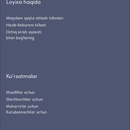
Loyixa haqida
Maqolani qayta ishlash to'lovlari
Hisob-fakturani to'lash
Ochiq kirish siyosati
bilan bog'laning
Ko'rsatmalar
Mualliflar uchun
Sharhlovchilar uchun
Muharrirlar uchun
Kutubxonachilar uchun