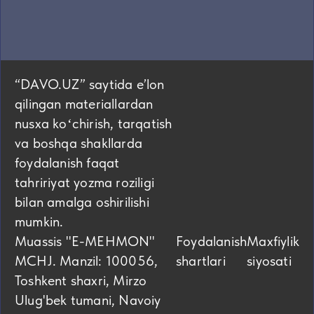
“DAVO.UZ” saytida eʼlon
qilingan materiallardan
nusxa koʻchirish, tarqatish
va boshqa shakllarda
foydalanish faqat
tahririyat yozma roziligi
bilan amalga oshirilishi
mumkin.
Muassis "E-MEHMON"
Foydalanish
Maxfiylik
MCHJ. Manzil: 100056,
shartlari
siyosati
Toshkent shaxri, Mirzo
Ulug'bek tumani, Navoiy