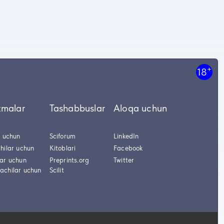
+
18
tmalar
Tashabbuslar
Aloqa uchun
r uchun
Sciforum
LinkedIn
hilar uchun
Kitoblari
Facebook
lar uchun
Preprints.org
Twitter
achilar uchun
Scilit