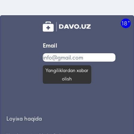
+
18
Email
Yangiliklardan xabar
olish
Loyixa haqida