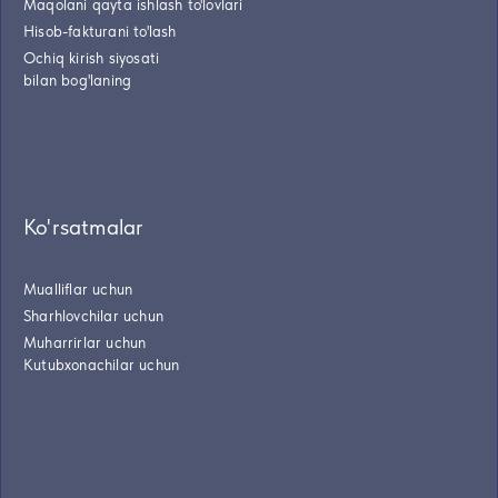
Maqolani qayta ishlash to'lovlari
Hisob-fakturani to'lash
Ochiq kirish siyosati
bilan bog'laning
Ko'rsatmalar
Mualliflar uchun
Sharhlovchilar uchun
Muharrirlar uchun
Kutubxonachilar uchun