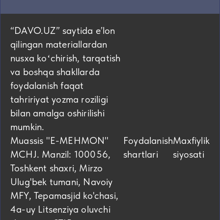
“DAVO.UZ” saytida eʼlon
qilingan materiallardan
nusxa koʻchirish, tarqatish
va boshqa shakllarda
foydalanish faqat
tahririyat yozma roziligi
bilan amalga oshirilishi
mumkin.
Muassis "E-MEHMON"
Foydalanish
Maxfiylik
MCHJ. Manzil: 100056,
shartlari
siyosati
Toshkent shaxri, Mirzo
Ulug'bek tumani, Navoiy
MFY, Tepamasjid ko'chasi,
4а-uy Litsenziya oluvchi