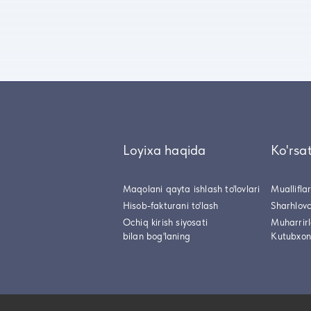
Loyixa haqida
Ko'rsa
Maqolani qayta ishlash to'lovlari
Muallifla
Hisob-fakturani to'lash
Sharhlovc
Ochiq kirish siyosati
Muharrir
bilan bog'laning
Kutubxon