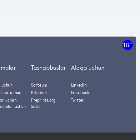
+
18
tmalar
Tashabbuslar
Aloqa uchun
r uchun
Sciforum
LinkedIn
hilar uchun
Kitoblari
Facebook
lar uchun
Preprints.org
Twitter
achilar uchun
Scilit