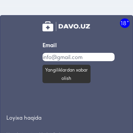
+
18
Email
Yangiliklardan xabar
olish
Loyixa haqida