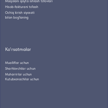
Maqolani qayta ishlash to'lovlari
Hisob-fakturani to'lash
Ochiq kirish siyosati
bilan bog'laning
Ko'rsatmalar
Mualliflar uchun
Sharhlovchilar uchun
Muharrirlar uchun
Kutubxonachilar uchun