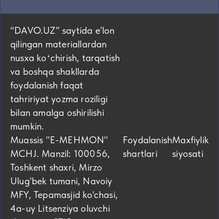
“DAVO.UZ” saytida eʼlon
qilingan materiallardan
nusxa koʻchirish, tarqatish
va boshqa shakllarda
foydalanish faqat
tahririyat yozma roziligi
bilan amalga oshirilishi
mumkin.
Muassis "E-MEHMON"
Foydalanish
Maxfiylik
MCHJ. Manzil: 100056,
shartlari
siyosati
Toshkent shaxri, Mirzo
Ulug'bek tumani, Navoiy
MFY, Tepamasjid ko'chasi,
4а-uy Litsenziya oluvchi