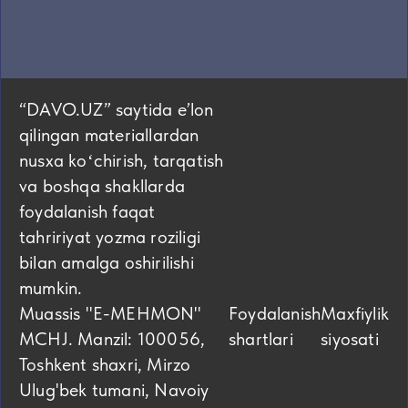
“DAVO.UZ” saytida eʼlon
qilingan materiallardan
nusxa koʻchirish, tarqatish
va boshqa shakllarda
foydalanish faqat
tahririyat yozma roziligi
bilan amalga oshirilishi
mumkin.
Muassis "E-MEHMON"
Foydalanish
Maxfiylik
MCHJ. Manzil: 100056,
shartlari
siyosati
Toshkent shaxri, Mirzo
Ulug'bek tumani, Navoiy