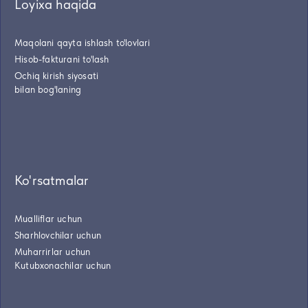
Loyixa haqida
Maqolani qayta ishlash to'lovlari
Hisob-fakturani to'lash
Ochiq kirish siyosati
bilan bog'laning
Ko'rsatmalar
Mualliflar uchun
Sharhlovchilar uchun
Muharrirlar uchun
Kutubxonachilar uchun