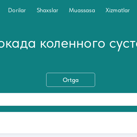
Dorilar
Shaxslar
Muassasa
Xizmatlar
окада коленного сус
Ortga