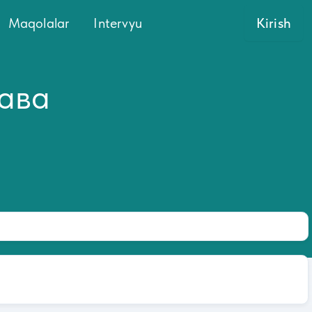
Maqolalar
Intervyu
Kirish
тава