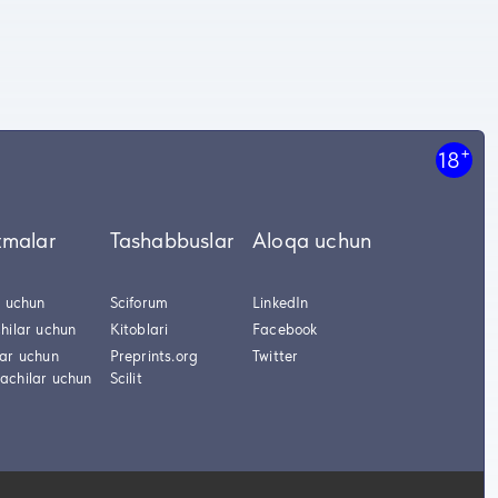
+
18
tmalar
Tashabbuslar
Aloqa uchun
r uchun
Sciforum
LinkedIn
hilar uchun
Kitoblari
Facebook
lar uchun
Preprints.org
Twitter
achilar uchun
Scilit