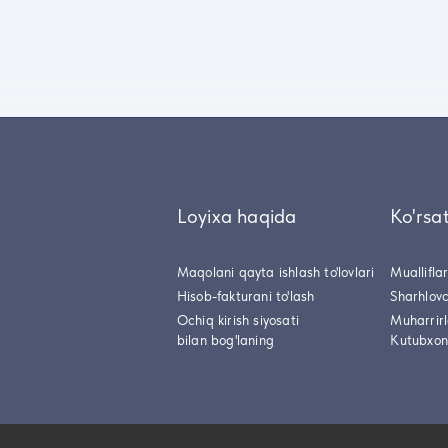
Loyixa haqida
Ko'rsa
Maqolani qayta ishlash to'lovlari
Muallifla
Hisob-fakturani to'lash
Sharhlovc
Ochiq kirish siyosati
Muharrir
bilan bog'laning
Kutubxon