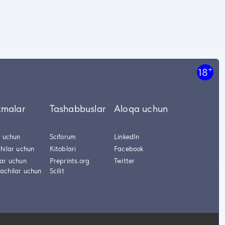
+
18
tmalar
Tashabbuslar
Aloqa uchun
r uchun
Sciforum
LinkedIn
hilar uchun
Kitoblari
Facebook
lar uchun
Preprints.org
Twitter
achilar uchun
Scilit