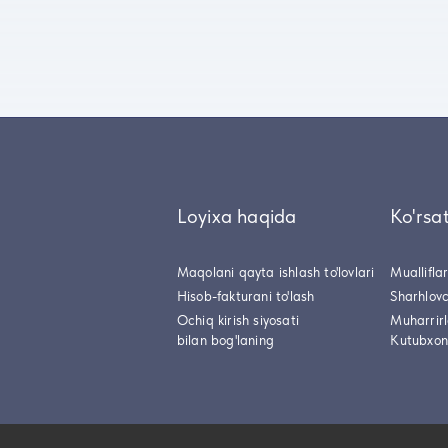
Loyixa haqida
Ko'rsa
Maqolani qayta ishlash to'lovlari
Muallifla
Hisob-fakturani to'lash
Sharhlovc
Ochiq kirish siyosati
Muharrir
bilan bog'laning
Kutubxon