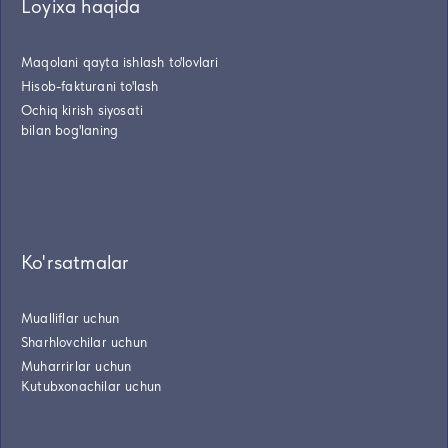
Loyixa haqida
Maqolani qayta ishlash to'lovlari
Hisob-fakturani to'lash
Ochiq kirish siyosati
bilan bog'laning
Ko'rsatmalar
Mualliflar uchun
Sharhlovchilar uchun
Muharrirlar uchun
Kutubxonachilar uchun