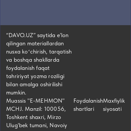
“DAVO.UZ” saytida eʼlon
qilingan materiallardan
nusxa koʻchirish, tarqatish
va boshqa shakllarda
foydalanish faqat
tahririyat yozma roziligi
bilan amalga oshirilishi
mumkin.
Muassis "E-MEHMON"
Foydalanish
Maxfiylik
MCHJ. Manzil: 100056,
shartlari
siyosati
Toshkent shaxri, Mirzo
Ulug'bek tumani, Navoiy