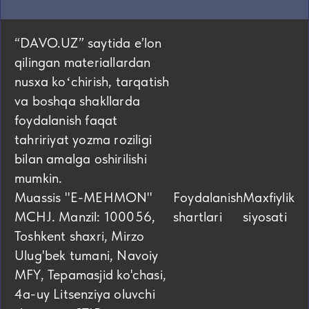
“DAVO.UZ” saytida eʼlon
qilingan materiallardan
nusxa koʻchirish, tarqatish
va boshqa shakllarda
foydalanish faqat
tahririyat yozma roziligi
bilan amalga oshirilishi
mumkin.
Muassis "E-MEHMON"
Foydalanish
Maxfiylik
MCHJ. Manzil: 100056,
shartlari
siyosati
Toshkent shaxri, Mirzo
Ulug'bek tumani, Navoiy
MFY, Tepamasjid ko'chasi,
4а-uy Litsenziya oluvchi