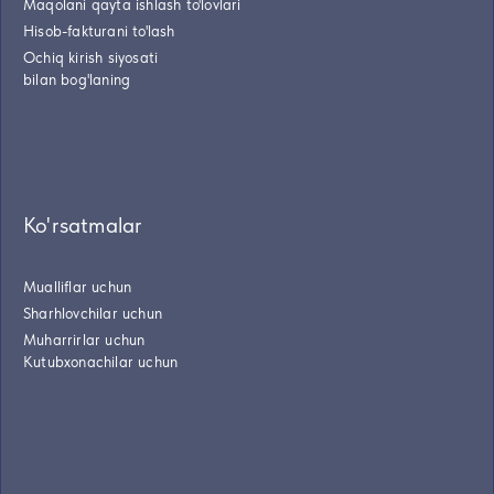
Maqolani qayta ishlash to'lovlari
Hisob-fakturani to'lash
Ochiq kirish siyosati
bilan bog'laning
Ko'rsatmalar
Mualliflar uchun
Sharhlovchilar uchun
Muharrirlar uchun
Kutubxonachilar uchun