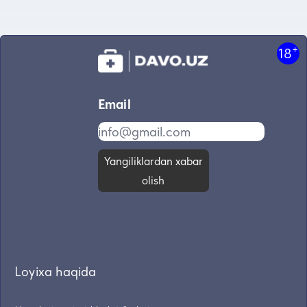
+
18
Email
Yangiliklardan xabar
olish
Loyixa haqida