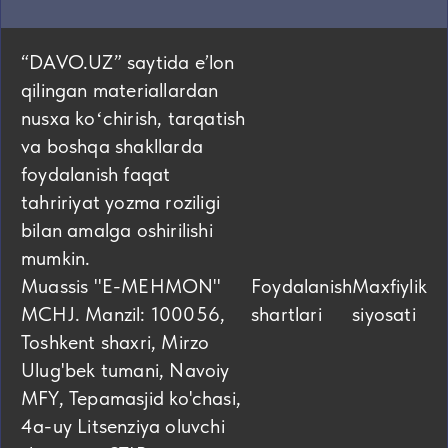
“DAVO.UZ” saytida eʼlon
qilingan materiallardan
nusxa koʻchirish, tarqatish
va boshqa shakllarda
foydalanish faqat
tahririyat yozma roziligi
bilan amalga oshirilishi
mumkin.
Muassis "E-MEHMON"
Foydalanish
Maxfiylik
MCHJ. Manzil: 100056,
shartlari
siyosati
Toshkent shaxri, Mirzo
Ulug'bek tumani, Navoiy
MFY, Tepamasjid ko'chasi,
4а-uy Litsenziya oluvchi