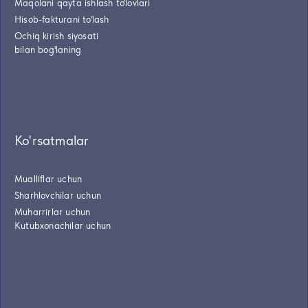
Maqolani qayta ishlash to'lovlari
Hisob-fakturani to'lash
Ochiq kirish siyosati
bilan bog'laning
Ko'rsatmalar
Mualliflar uchun
Sharhlovchilar uchun
Muharrirlar uchun
Kutubxonachilar uchun