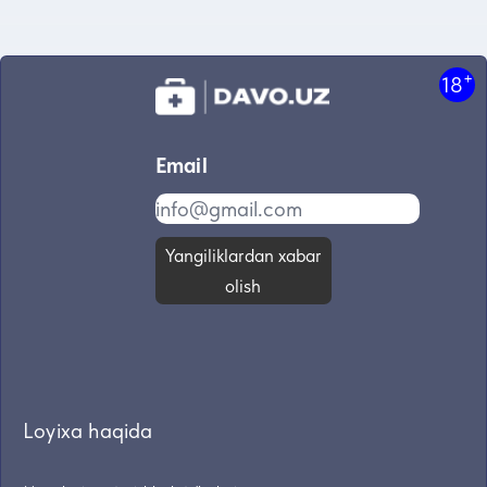
+
18
Email
Yangiliklardan xabar
olish
Loyixa haqida