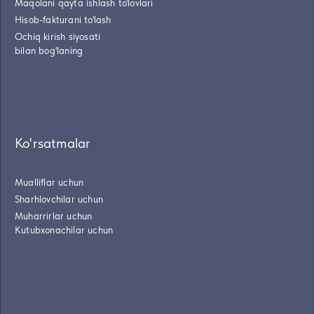
Maqolani qayta ishlash to'lovlari
Hisob-fakturani to'lash
Ochiq kirish siyosati
bilan bog'laning
Ko'rsatmalar
Mualliflar uchun
Sharhlovchilar uchun
Muharrirlar uchun
Kutubxonachilar uchun