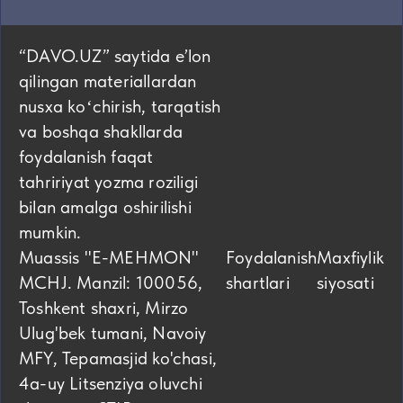
“DAVO.UZ” saytida eʼlon
qilingan materiallardan
nusxa koʻchirish, tarqatish
va boshqa shakllarda
foydalanish faqat
tahririyat yozma roziligi
bilan amalga oshirilishi
mumkin.
Muassis "E-MEHMON"
Foydalanish
Maxfiylik
MCHJ. Manzil: 100056,
shartlari
siyosati
Toshkent shaxri, Mirzo
Ulug'bek tumani, Navoiy
MFY, Tepamasjid ko'chasi,
4а-uy Litsenziya oluvchi