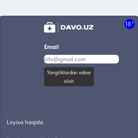
+
18
Email
Yangiliklardan xabar
olish
Loyixa haqida