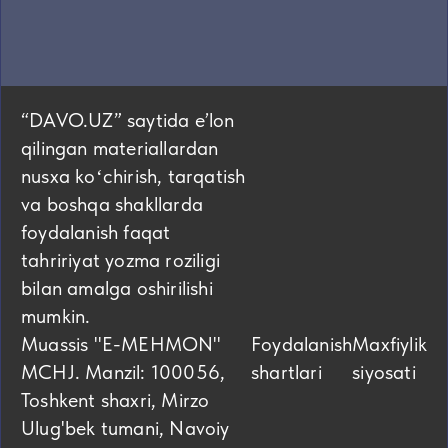
“DAVO.UZ” saytida eʼlon
qilingan materiallardan
nusxa koʻchirish, tarqatish
va boshqa shakllarda
foydalanish faqat
tahririyat yozma roziligi
bilan amalga oshirilishi
mumkin.
Muassis "E-MEHMON"
Foydalanish
Maxfiylik
MCHJ. Manzil: 100056,
shartlari
siyosati
Toshkent shaxri, Mirzo
Ulug'bek tumani, Navoiy