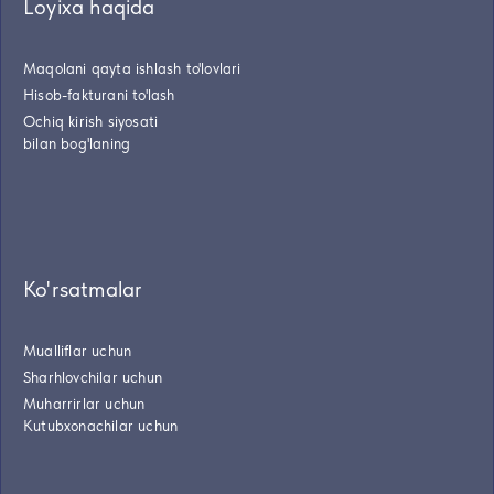
Loyixa haqida
Maqolani qayta ishlash to'lovlari
Hisob-fakturani to'lash
Ochiq kirish siyosati
bilan bog'laning
Ko'rsatmalar
Mualliflar uchun
Sharhlovchilar uchun
Muharrirlar uchun
Kutubxonachilar uchun