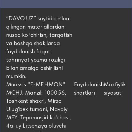
“DAVO.UZ” saytida eʼlon
qilingan materiallardan
nusxa koʻchirish, tarqatish
va boshqa shakllarda
foydalanish faqat
tahririyat yozma roziligi
bilan amalga oshirilishi
mumkin.
Muassis "E-MEHMON"
Foydalanish
Maxfiylik
MCHJ. Manzil: 100056,
shartlari
siyosati
Toshkent shaxri, Mirzo
Ulug'bek tumani, Navoiy
MFY, Tepamasjid ko'chasi,
4а-uy Litsenziya oluvchi