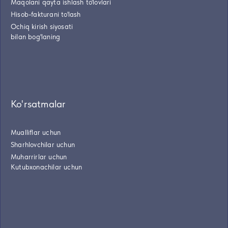
Maqolani qayta ishlash to'lovlari
Hisob-fakturani to'lash
Ochiq kirish siyosati
bilan bog'laning
Ko'rsatmalar
Mualliflar uchun
Sharhlovchilar uchun
Muharrirlar uchun
Kutubxonachilar uchun