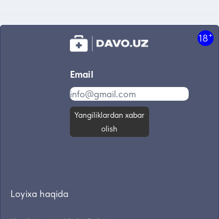
+
18
Email
Yangiliklardan xabar
olish
Loyixa haqida