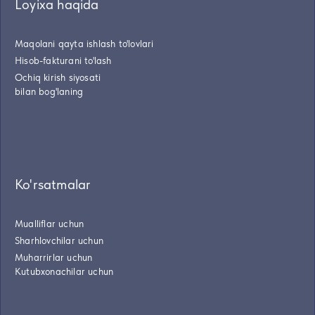
Loyixa haqida
Maqolani qayta ishlash to'lovlari
Hisob-fakturani to'lash
Ochiq kirish siyosati
bilan bog'laning
Ko'rsatmalar
Mualliflar uchun
Sharhlovchilar uchun
Muharrirlar uchun
Kutubxonachilar uchun