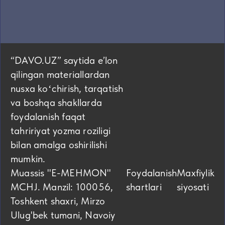
“DAVO.UZ” saytida eʼlon
qilingan materiallardan
nusxa koʻchirish, tarqatish
va boshqa shakllarda
foydalanish faqat
tahririyat yozma roziligi
bilan amalga oshirilishi
mumkin.
Muassis "E-MEHMON"
Foydalanish
Maxfiylik
MCHJ. Manzil: 100056,
shartlari
siyosati
Toshkent shaxri, Mirzo
Ulug'bek tumani, Navoiy