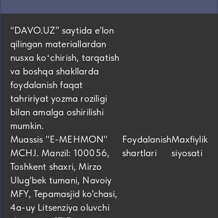
“DAVO.UZ” saytida eʼlon
qilingan materiallardan
nusxa koʻchirish, tarqatish
va boshqa shakllarda
foydalanish faqat
tahririyat yozma roziligi
bilan amalga oshirilishi
mumkin.
Muassis "E-MEHMON"
Foydalanish
Maxfiylik
MCHJ. Manzil: 100056,
shartlari
siyosati
Toshkent shaxri, Mirzo
Ulug'bek tumani, Navoiy
MFY, Tepamasjid ko'chasi,
4а-uy Litsenziya oluvchi