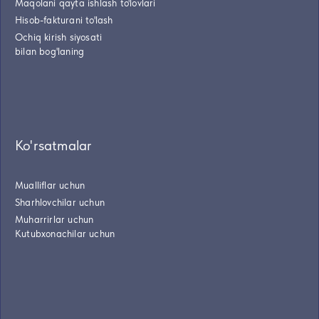
Maqolani qayta ishlash to'lovlari
Hisob-fakturani to'lash
Ochiq kirish siyosati
bilan bog'laning
Ko'rsatmalar
Mualliflar uchun
Sharhlovchilar uchun
Muharrirlar uchun
Kutubxonachilar uchun