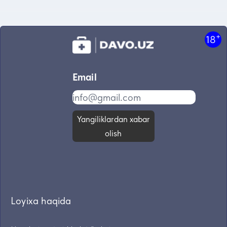
+
18
Email
Yangiliklardan xabar
olish
Loyixa haqida