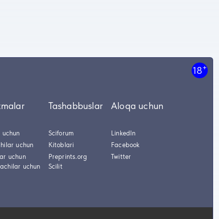
+
18
tmalar
Tashabbuslar
Aloqa uchun
r uchun
Sciforum
LinkedIn
hilar uchun
Kitoblari
Facebook
lar uchun
Preprints.org
Twitter
achilar uchun
Scilit