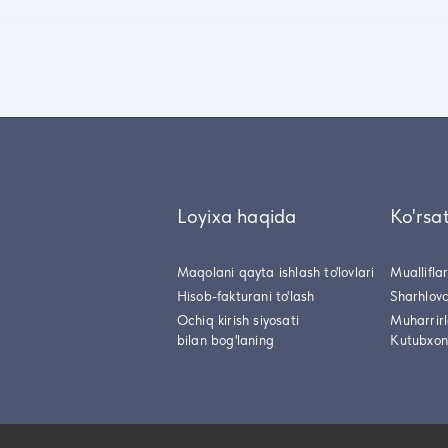
Loyixa haqida
Ko'rsa
Maqolani qayta ishlash to'lovlari
Muallifla
Hisob-fakturani to'lash
Sharhlovc
Ochiq kirish siyosati
Muharrir
bilan bog'laning
Kutubxon