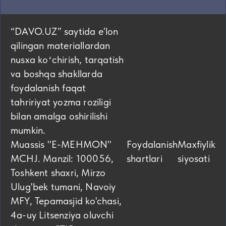
“DAVO.UZ” saytida eʼlon
qilingan materiallardan
nusxa koʻchirish, tarqatish
va boshqa shakllarda
foydalanish faqat
tahririyat yozma roziligi
bilan amalga oshirilishi
mumkin.
Muassis "E-MEHMON"
Foydalanish
Maxfiylik
MCHJ. Manzil: 100056,
shartlari
siyosati
Toshkent shaxri, Mirzo
Ulug'bek tumani, Navoiy
MFY, Tepamasjid ko'chasi,
4а-uy Litsenziya oluvchi