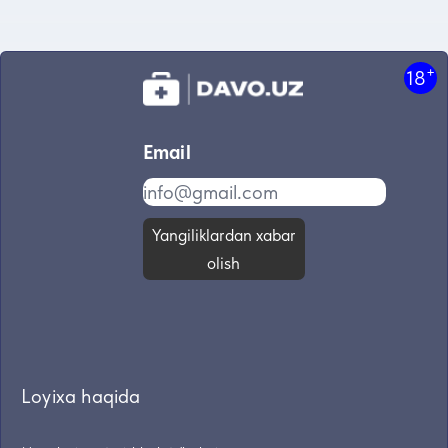
+
18
Email
Yangiliklardan xabar
olish
Loyixa haqida