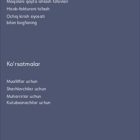
Maqolani qayta ishlash to'lovlari
Hisob-fakturani to'lash
Ochiq kirish siyosati
bilan bog'laning
Ko'rsatmalar
Mualliflar uchun
Sharhlovchilar uchun
Muharrirlar uchun
Kutubxonachilar uchun