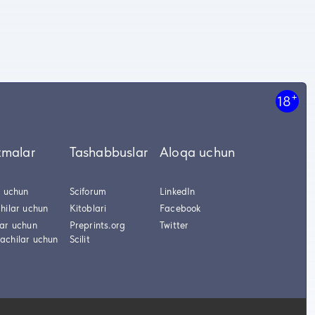
+
18
tmalar
Tashabbuslar
Aloqa uchun
r uchun
Sciforum
LinkedIn
hilar uchun
Kitoblari
Facebook
lar uchun
Preprints.org
Twitter
achilar uchun
Scilit