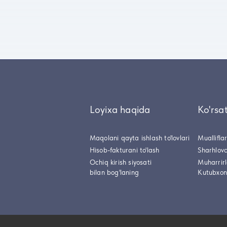
Loyixa haqida
Ko'rsa
Maqolani qayta ishlash to'lovlari
Muallifla
Hisob-fakturani to'lash
Sharhlovc
Ochiq kirish siyosati
Muharrir
bilan bog'laning
Kutubxon