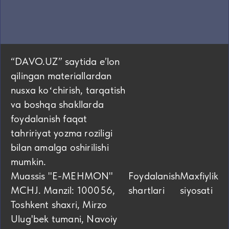
“DAVO.UZ” saytida eʼlon
qilingan materiallardan
nusxa koʻchirish, tarqatish
va boshqa shakllarda
foydalanish faqat
tahririyat yozma roziligi
bilan amalga oshirilishi
mumkin.
Muassis "E-MEHMON"
Foydalanish
Maxfiylik
MCHJ. Manzil: 100056,
shartlari
siyosati
Toshkent shaxri, Mirzo
Ulug'bek tumani, Navoiy