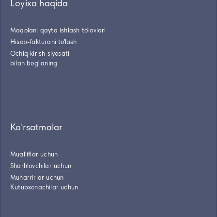
Loyixa haqida
Maqolani qayta ishlash to'lovlari
Hisob-fakturani to'lash
Ochiq kirish siyosati
bilan bog'laning
Ko'rsatmalar
Mualliflar uchun
Sharhlovchilar uchun
Muharrirlar uchun
Kutubxonachilar uchun