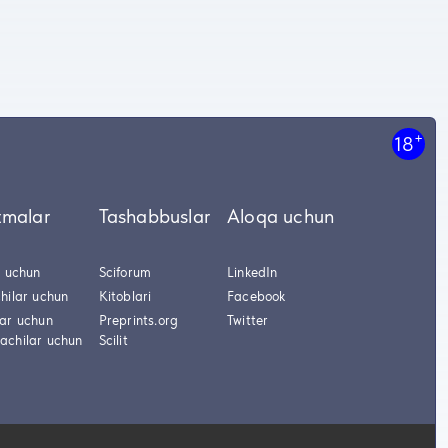
+
18
tmalar
Tashabbuslar
Aloqa uchun
r uchun
Sciforum
LinkedIn
hilar uchun
Kitoblari
Facebook
lar uchun
Preprints.org
Twitter
achilar uchun
Scilit