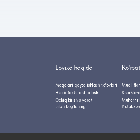
Loyixa haqida
Ko'rsa
Maqolani qayta ishlash to'lovlari
Muallifla
Hisob-fakturani to'lash
Sharhlovc
Ochiq kirish siyosati
Muharrir
bilan bog'laning
Kutubxon