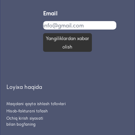
Email
Yangiliklardan xabar
olish
Loyixa haqida
Maqolani qayta ishlash to'lovlari
Hisob-fakturani to'lash
Ochiq kirish siyosati
bilan bog'laning