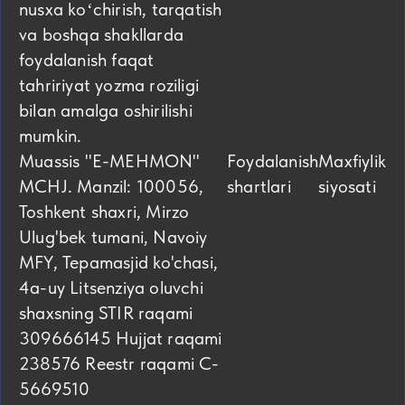
nusxa koʻchirish, tarqatish
va boshqa shakllarda
foydalanish faqat
tahririyat yozma roziligi
bilan amalga oshirilishi
mumkin.
Muassis "E-MEHMON"
Foydalanish
Maxfiylik
MCHJ. Manzil: 100056,
shartlari
siyosati
Toshkent shaxri, Mirzo
Ulug'bek tumani, Navoiy
MFY, Tepamasjid ko'chasi,
4а-uy Litsenziya oluvchi
shaxsning STIR raqami
309666145 Hujjat raqami
238576 Reestr raqami C-
5669510