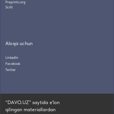
Preprints.org
Scilit
Aloqa uchun
LinkedIn
Facebook
Twitter
“DAVO.UZ” saytida eʼlon
qilingan materiallardan