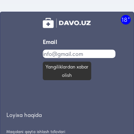
+
18
Email
Yangiliklardan xabar
olish
Loyixa haqida
Maqolani qayta ishlash to'lovlari