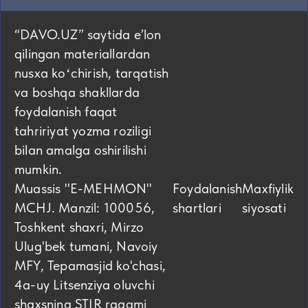
“DAVO.UZ” saytida eʼlon
qilingan materiallardan
nusxa koʻchirish, tarqatish
va boshqa shakllarda
foydalanish faqat
tahririyat yozma roziligi
bilan amalga oshirilishi
mumkin.
Muassis "E-MEHMON"
Foydalanish
Maxfiylik
MCHJ. Manzil: 100056,
shartlari
siyosati
Toshkent shaxri, Mirzo
Ulug'bek tumani, Navoiy
MFY, Tepamasjid ko'chasi,
4а-uy Litsenziya oluvchi
shaxsning STIR raqami