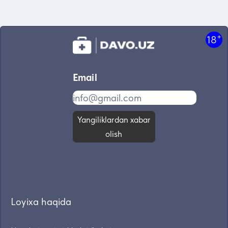
+
18
Email
Yangiliklardan xabar
olish
Loyixa haqida