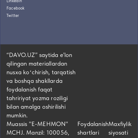
LinkedIn
Facebook
Twitter
“DAVO.UZ” saytida eʼlon
qilingan materiallardan
nusxa koʻchirish, tarqatish
va boshqa shakllarda
foydalanish faqat
tahririyat yozma roziligi
bilan amalga oshirilishi
mumkin.
Muassis "E-MEHMON"
Foydalanish
Maxfiylik
MCHJ. Manzil: 100056,
shartlari
siyosati