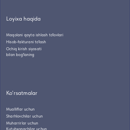
Loyixa haqida
Maqolani qayta ishlash to'lovlari
Hisob-fakturani to'lash
Ochiq kirish siyosati
bilan bog'laning
Ko'rsatmalar
Mualliflar uchun
Sharhlovchilar uchun
Muharrirlar uchun
Kutubxonachilar uchun