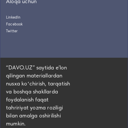
Aloqa uchun
LinkedIn
Facebook
Twitter
“DAVO.UZ” saytida eʼlon
qilingan materiallardan
nusxa koʻchirish, tarqatish
va boshqa shakllarda
foydalanish faqat
tahririyat yozma roziligi
bilan amalga oshirilishi
mumkin.