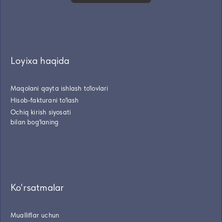
Loyixa haqida
Maqolani qayta ishlash to'lovlari
Hisob-fakturani to'lash
Ochiq kirish siyosati
bilan bog'laning
Ko'rsatmalar
Mualliflar uchun