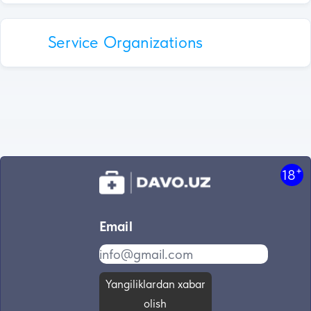
Service Organizations
+
18
Email
Yangiliklardan xabar
olish