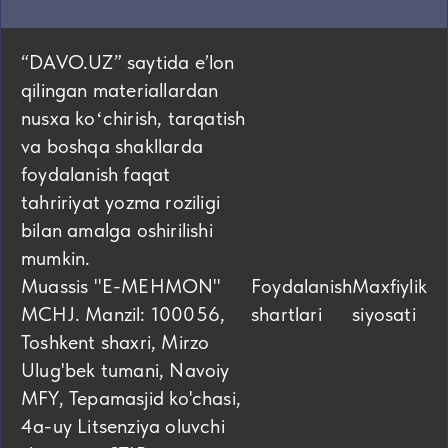
“DAVO.UZ” saytida eʼlon
qilingan materiallardan
nusxa koʻchirish, tarqatish
va boshqa shakllarda
foydalanish faqat
tahririyat yozma roziligi
bilan amalga oshirilishi
mumkin.
Muassis "E-MEHMON"
Foydalanish
Maxfiylik
MCHJ. Manzil: 100056,
shartlari
siyosati
Toshkent shaxri, Mirzo
Ulug'bek tumani, Navoiy
MFY, Tepamasjid ko'chasi,
4а-uy Litsenziya oluvchi