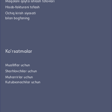
Maqolani qayta ishlash to'lovlari
Hisob-fakturani to'lash
Ochiq kirish siyosati
bilan bog'laning
Ko'rsatmalar
Mualliflar uchun
Sharhlovchilar uchun
Muharrirlar uchun
Kutubxonachilar uchun