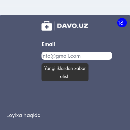
+
18
Email
Yangiliklardan xabar
olish
Loyixa haqida