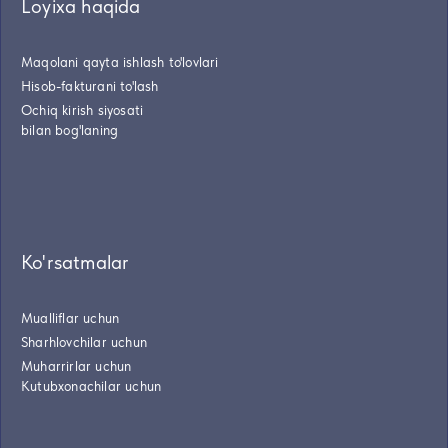
Loyixa haqida
Maqolani qayta ishlash to'lovlari
Hisob-fakturani to'lash
Ochiq kirish siyosati
bilan bog'laning
Ko'rsatmalar
Mualliflar uchun
Sharhlovchilar uchun
Muharrirlar uchun
Kutubxonachilar uchun