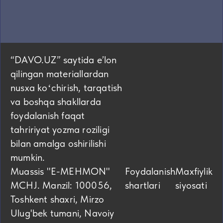
“DAVO.UZ” saytida eʼlon
qilingan materiallardan
nusxa koʻchirish, tarqatish
va boshqa shakllarda
foydalanish faqat
tahririyat yozma roziligi
bilan amalga oshirilishi
mumkin.
Muassis "E-MEHMON"
Foydalanish
Maxfiylik
MCHJ. Manzil: 100056,
shartlari
siyosati
Toshkent shaxri, Mirzo
Ulug'bek tumani, Navoiy