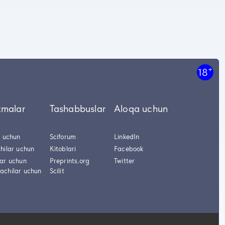
+
18
tmalar
Tashabbuslar
Aloqa uchun
r uchun
Sciforum
LinkedIn
hilar uchun
Kitoblari
Facebook
lar uchun
Preprints.org
Twitter
achilar uchun
Scilit