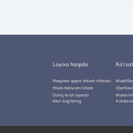
Loyixa haqida
Ko'rsa
Maqolani qayta ishlash to'lovlari
Muallifla
Hisob-fakturani to'lash
Sharhlovc
Ochiq kirish siyosati
Muharrir
bilan bog'laning
Kutubxon