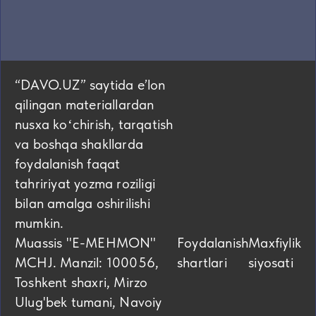
“DAVO.UZ” saytida eʼlon
qilingan materiallardan
nusxa koʻchirish, tarqatish
va boshqa shakllarda
foydalanish faqat
tahririyat yozma roziligi
bilan amalga oshirilishi
mumkin.
Muassis "E-MEHMON"
Foydalanish
Maxfiylik
MCHJ. Manzil: 100056,
shartlari
siyosati
Toshkent shaxri, Mirzo
Ulug'bek tumani, Navoiy