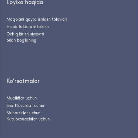
Loyixa haqida
Maqolani qayta ishlash to'lovlari
Hisob-fakturani to'lash
Ochiq kirish siyosati
bilan bog'laning
Ko'rsatmalar
Mualliflar uchun
Sharhlovchilar uchun
Muharrirlar uchun
Kutubxonachilar uchun