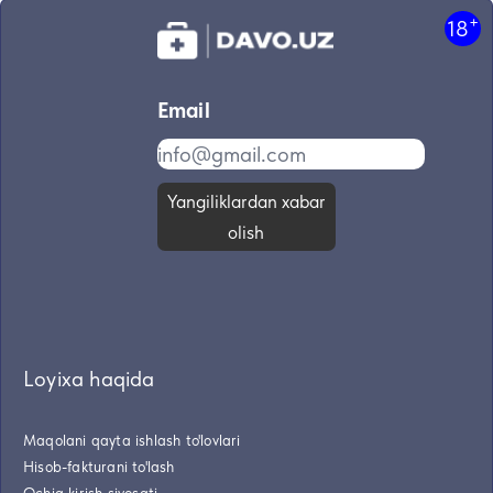
+
18
Email
Yangiliklardan xabar
olish
Loyixa haqida
Maqolani qayta ishlash to'lovlari
Hisob-fakturani to'lash