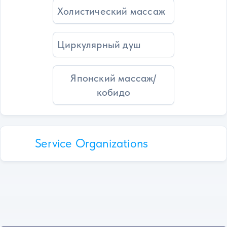
Холистический массаж
Циркулярный душ
Японский массаж/
кобидо
Service Organizations