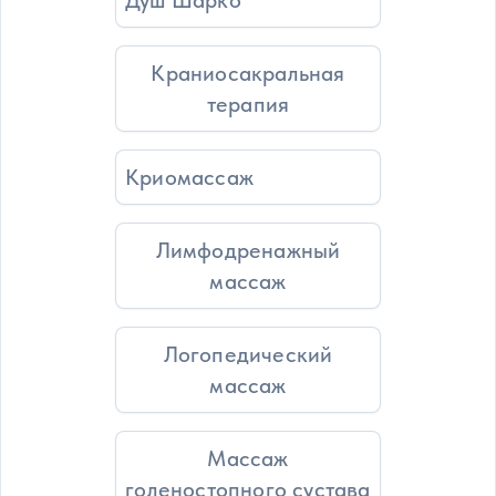
Душ Шарко
Краниосакральная
терапия
Криомассаж
Лимфодренажный
массаж
Логопедический
массаж
Массаж
голеностопного сустава