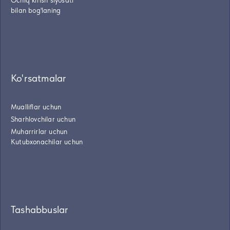
Ochiq kirish siyosati
bilan bog'laning
Ko'rsatmalar
Mualliflar uchun
Sharhlovchilar uchun
Muharrirlar uchun
Kutubxonachilar uchun
Tashabbuslar