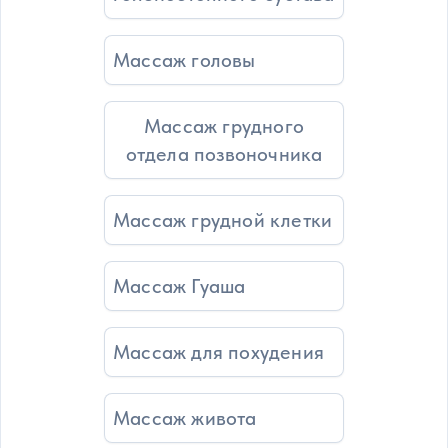
Массаж головы
Массаж грудного
отдела позвоночника
Массаж грудной клетки
Массаж Гуаша
Массаж для похудения
Массаж живота