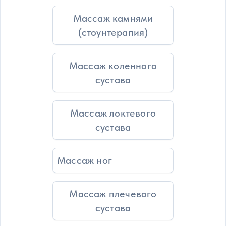
Массаж камнями
(стоунтерапия)
Массаж коленного
сустава
Массаж локтевого
сустава
Массаж ног
Массаж плечевого
сустава