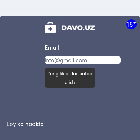
+
18
Email
Yangiliklardan xabar
olish
Loyixa haqida