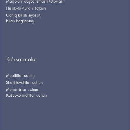
Maqolani qayta ishlash to'lovlari
Hisob-fakturani to'lash
Ochiq kirish siyosati
bilan bog'laning
Ko'rsatmalar
Mualliflar uchun
Sharhlovchilar uchun
Muharrirlar uchun
Kutubxonachilar uchun