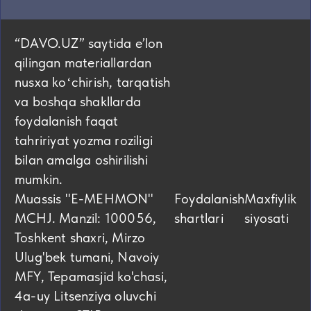
“DAVO.UZ” saytida eʼlon
qilingan materiallardan
nusxa koʻchirish, tarqatish
va boshqa shakllarda
foydalanish faqat
tahririyat yozma roziligi
bilan amalga oshirilishi
mumkin.
Muassis "E-MEHMON"
Foydalanish
Maxfiylik
MCHJ. Manzil: 100056,
shartlari
siyosati
Toshkent shaxri, Mirzo
Ulug'bek tumani, Navoiy
MFY, Tepamasjid ko'chasi,
4а-uy Litsenziya oluvchi