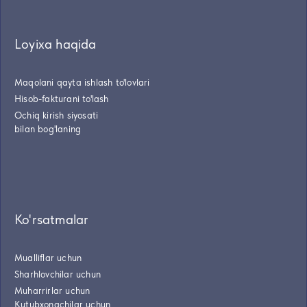
Loyixa haqida
Maqolani qayta ishlash to'lovlari
Hisob-fakturani to'lash
Ochiq kirish siyosati
bilan bog'laning
Ko'rsatmalar
Mualliflar uchun
Sharhlovchilar uchun
Muharrirlar uchun
Kutubxonachilar uchun