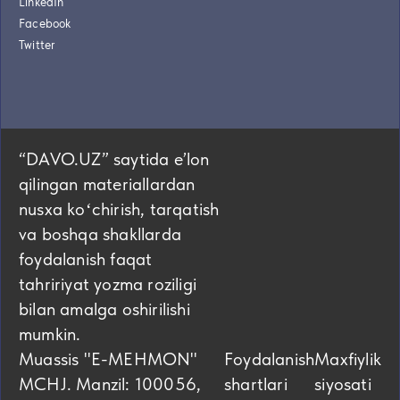
LinkedIn
Facebook
Twitter
“DAVO.UZ” saytida eʼlon
qilingan materiallardan
nusxa koʻchirish, tarqatish
va boshqa shakllarda
foydalanish faqat
tahririyat yozma roziligi
bilan amalga oshirilishi
mumkin.
Muassis "E-MEHMON"
Foydalanish
Maxfiylik
MCHJ. Manzil: 100056,
shartlari
siyosati