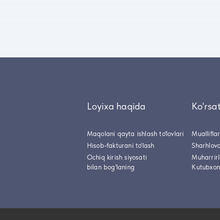
Loyixa haqida
Ko'rsa
Maqolani qayta ishlash to'lovlari
Muallifla
Hisob-fakturani to'lash
Sharhlovc
Ochiq kirish siyosati
Muharrir
bilan bog'laning
Kutubxon