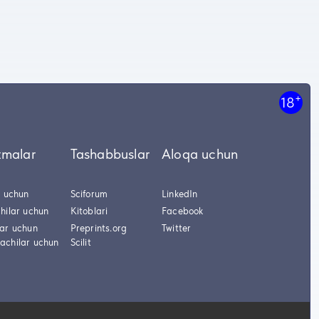
+
18
tmalar
Tashabbuslar
Aloqa uchun
r uchun
Sciforum
LinkedIn
hilar uchun
Kitoblari
Facebook
lar uchun
Preprints.org
Twitter
achilar uchun
Scilit