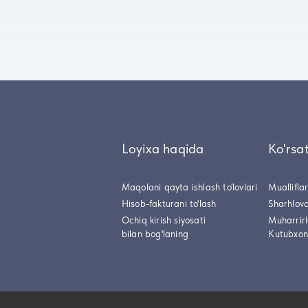
Loyixa haqida
Ko'rsa
Maqolani qayta ishlash to'lovlari
Muallifla
Hisob-fakturani to'lash
Sharhlovc
Ochiq kirish siyosati
Muharrir
bilan bog'laning
Kutubxon