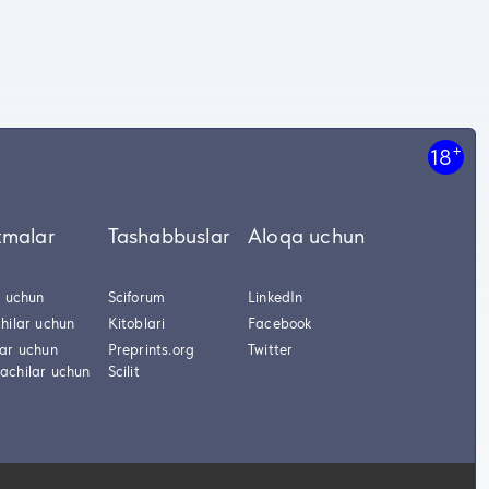
+
18
tmalar
Tashabbuslar
Aloqa uchun
r uchun
Sciforum
LinkedIn
hilar uchun
Kitoblari
Facebook
lar uchun
Preprints.org
Twitter
achilar uchun
Scilit