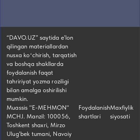
“DAVO.UZ” saytida eʼlon
qilingan materiallardan
nusxa koʻchirish, tarqatish
va boshqa shakllarda
foydalanish faqat
tahririyat yozma roziligi
bilan amalga oshirilishi
mumkin.
Muassis "E-MEHMON"
Foydalanish
Maxfiylik
MCHJ. Manzil: 100056,
shartlari
siyosati
Toshkent shaxri, Mirzo
Ulug'bek tumani, Navoiy