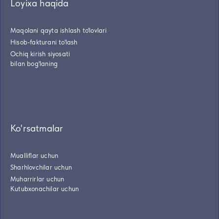
Loyixa haqida
Maqolani qayta ishlash to'lovlari
Hisob-fakturani to'lash
Ochiq kirish siyosati
bilan bog'laning
Ko'rsatmalar
Mualliflar uchun
Sharhlovchilar uchun
Muharrirlar uchun
Kutubxonachilar uchun