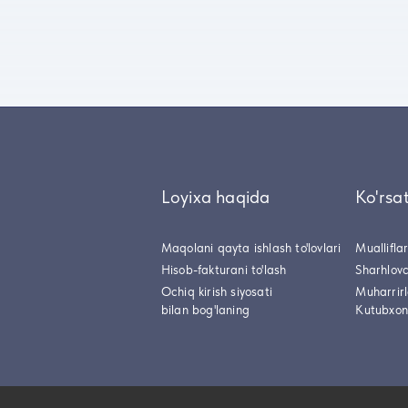
Loyixa haqida
Ko'rsa
Maqolani qayta ishlash to'lovlari
Muallifla
Hisob-fakturani to'lash
Sharhlovc
Ochiq kirish siyosati
Muharrir
bilan bog'laning
Kutubxon