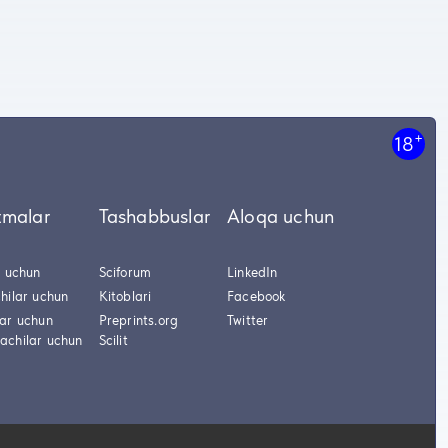
+
18
tmalar
Tashabbuslar
Aloqa uchun
r uchun
Sciforum
LinkedIn
hilar uchun
Kitoblari
Facebook
lar uchun
Preprints.org
Twitter
achilar uchun
Scilit