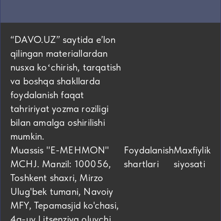
“DAVO.UZ” saytida eʼlon
qilingan materiallardan
nusxa koʻchirish, tarqatish
va boshqa shakllarda
foydalanish faqat
tahririyat yozma roziligi
bilan amalga oshirilishi
mumkin.
Muassis "E-MEHMON"
Foydalanish
Maxfiylik
MCHJ. Manzil: 100056,
shartlari
siyosati
Toshkent shaxri, Mirzo
Ulug'bek tumani, Navoiy
MFY, Tepamasjid ko'chasi,
4а-uy Litsenziya oluvchi