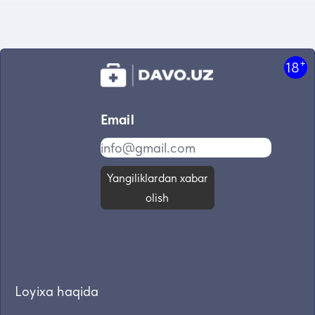
+
18
Email
Yangiliklardan xabar
olish
Loyixa haqida