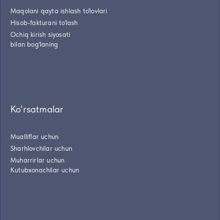
Maqolani qayta ishlash to'lovlari
Hisob-fakturani to'lash
Ochiq kirish siyosati
bilan bog'laning
Ko'rsatmalar
Mualliflar uchun
Sharhlovchilar uchun
Muharrirlar uchun
Kutubxonachilar uchun