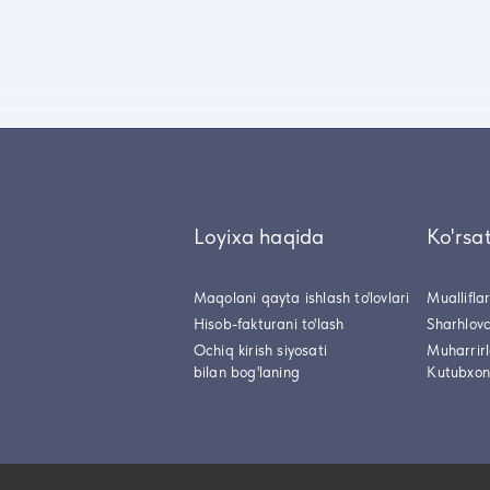
Loyixa haqida
Ko'rsa
Maqolani qayta ishlash to'lovlari
Muallifla
Hisob-fakturani to'lash
Sharhlovc
Ochiq kirish siyosati
Muharrir
bilan bog'laning
Kutubxon