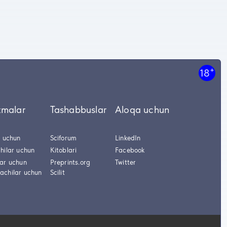
+
18
tmalar
Tashabbuslar
Aloqa uchun
r uchun
Sciforum
LinkedIn
hilar uchun
Kitoblari
Facebook
lar uchun
Preprints.org
Twitter
achilar uchun
Scilit