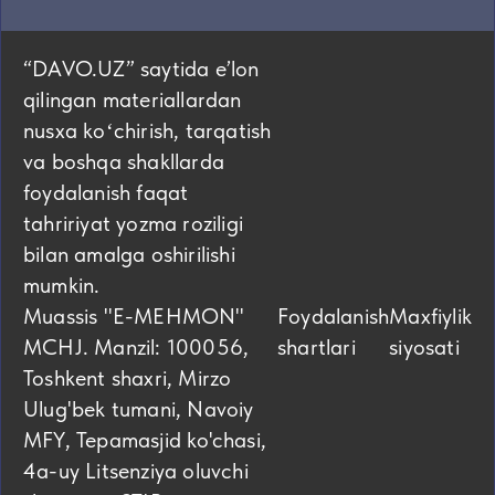
“DAVO.UZ” saytida eʼlon
qilingan materiallardan
nusxa koʻchirish, tarqatish
va boshqa shakllarda
foydalanish faqat
tahririyat yozma roziligi
bilan amalga oshirilishi
mumkin.
Muassis "E-MEHMON"
Foydalanish
Maxfiylik
MCHJ. Manzil: 100056,
shartlari
siyosati
Toshkent shaxri, Mirzo
Ulug'bek tumani, Navoiy
MFY, Tepamasjid ko'chasi,
4а-uy Litsenziya oluvchi