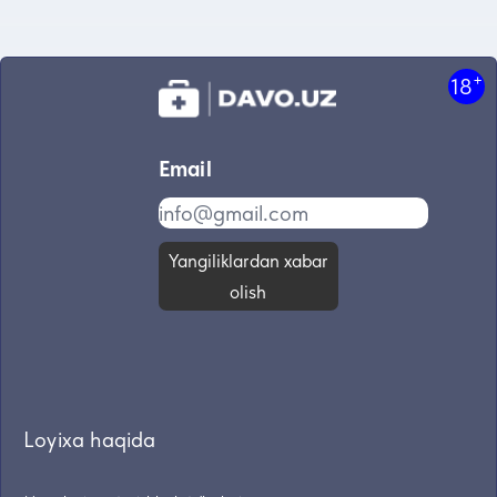
+
18
Email
Yangiliklardan xabar
olish
Loyixa haqida