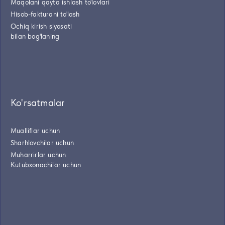
Maqolani qayta ishlash to'lovlari
Hisob-fakturani to'lash
Ochiq kirish siyosati
bilan bog'laning
Ko'rsatmalar
Mualliflar uchun
Sharhlovchilar uchun
Muharrirlar uchun
Kutubxonachilar uchun