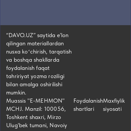
“DAVO.UZ” saytida eʼlon
qilingan materiallardan
nusxa koʻchirish, tarqatish
va boshqa shakllarda
foydalanish faqat
tahririyat yozma roziligi
bilan amalga oshirilishi
mumkin.
Muassis "E-MEHMON"
Foydalanish
Maxfiylik
MCHJ. Manzil: 100056,
shartlari
siyosati
Toshkent shaxri, Mirzo
Ulug'bek tumani, Navoiy