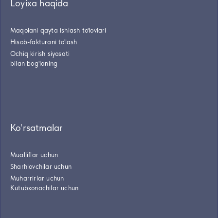
Loyixa haqida
Maqolani qayta ishlash to'lovlari
Hisob-fakturani to'lash
Ochiq kirish siyosati
bilan bog'laning
Ko'rsatmalar
Mualliflar uchun
Sharhlovchilar uchun
Muharrirlar uchun
Kutubxonachilar uchun