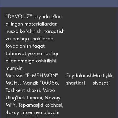
“DAVO.UZ” saytida eʼlon
qilingan materiallardan
nusxa koʻchirish, tarqatish
va boshqa shakllarda
foydalanish faqat
tahririyat yozma roziligi
bilan amalga oshirilishi
mumkin.
Muassis "E-MEHMON"
Foydalanish
Maxfiylik
MCHJ. Manzil: 100056,
shartlari
siyosati
Toshkent shaxri, Mirzo
Ulug'bek tumani, Navoiy
MFY, Tepamasjid ko'chasi,
4а-uy Litsenziya oluvchi