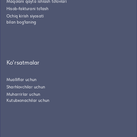
Maqolani qayta ishlash to'lovlari
Hisob-fakturani to'lash
Ochiq kirish siyosati
bilan bog'laning
Ko'rsatmalar
Mualliflar uchun
Sharhlovchilar uchun
Muharrirlar uchun
Kutubxonachilar uchun