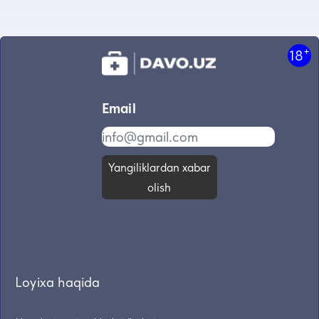
+
18
Email
Yangiliklardan xabar
olish
Loyixa haqida