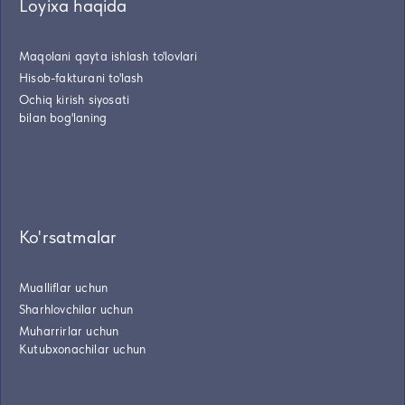
Loyixa haqida
Maqolani qayta ishlash to'lovlari
Hisob-fakturani to'lash
Ochiq kirish siyosati
bilan bog'laning
Ko'rsatmalar
Mualliflar uchun
Sharhlovchilar uchun
Muharrirlar uchun
Kutubxonachilar uchun