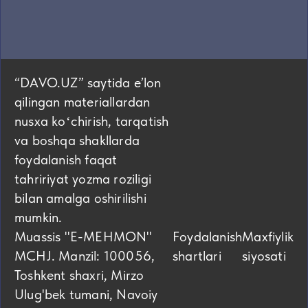
“DAVO.UZ” saytida eʼlon
qilingan materiallardan
nusxa koʻchirish, tarqatish
va boshqa shakllarda
foydalanish faqat
tahririyat yozma roziligi
bilan amalga oshirilishi
mumkin.
Muassis "E-MEHMON"
Foydalanish
Maxfiylik
MCHJ. Manzil: 100056,
shartlari
siyosati
Toshkent shaxri, Mirzo
Ulug'bek tumani, Navoiy